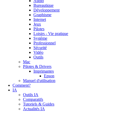
Audio
Bureautique
Développement
Graphisme
Internet
Jeux
Pilotes
Loisirs - Vie pratique
Système
Professionnel
Sécurité
Vidéo
Outils
Mac
Pilotes & Drivers
Imprimantes
Epson
Manuel d'utilisation
Comment?
IA
Outils IA
Comparatifs
Tutoriels & Guides
Actualités IA