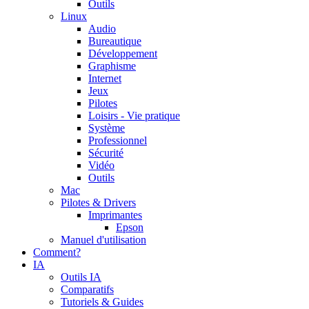
Outils
Linux
Audio
Bureautique
Développement
Graphisme
Internet
Jeux
Pilotes
Loisirs - Vie pratique
Système
Professionnel
Sécurité
Vidéo
Outils
Mac
Pilotes & Drivers
Imprimantes
Epson
Manuel d'utilisation
Comment?
IA
Outils IA
Comparatifs
Tutoriels & Guides