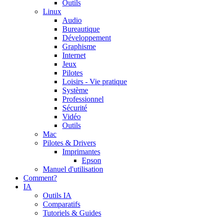
Outils
Linux
Audio
Bureautique
Développement
Graphisme
Internet
Jeux
Pilotes
Loisirs - Vie pratique
Système
Professionnel
Sécurité
Vidéo
Outils
Mac
Pilotes & Drivers
Imprimantes
Epson
Manuel d'utilisation
Comment?
IA
Outils IA
Comparatifs
Tutoriels & Guides