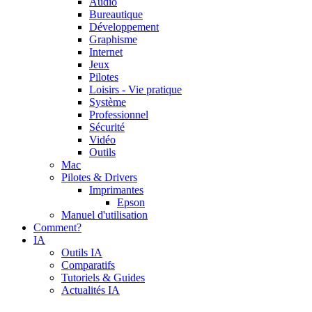
Audio
Bureautique
Développement
Graphisme
Internet
Jeux
Pilotes
Loisirs - Vie pratique
Système
Professionnel
Sécurité
Vidéo
Outils
Mac
Pilotes & Drivers
Imprimantes
Epson
Manuel d'utilisation
Comment?
IA
Outils IA
Comparatifs
Tutoriels & Guides
Actualités IA