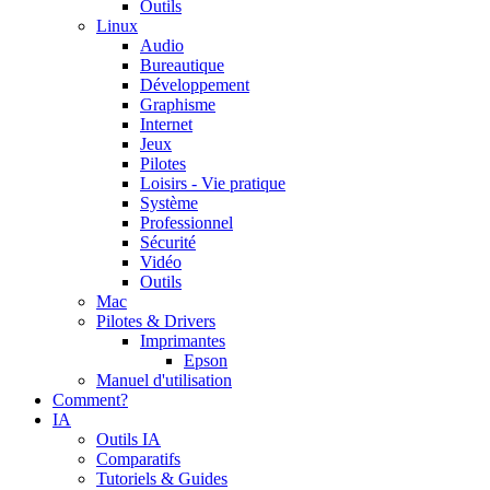
Outils
Linux
Audio
Bureautique
Développement
Graphisme
Internet
Jeux
Pilotes
Loisirs - Vie pratique
Système
Professionnel
Sécurité
Vidéo
Outils
Mac
Pilotes & Drivers
Imprimantes
Epson
Manuel d'utilisation
Comment?
IA
Outils IA
Comparatifs
Tutoriels & Guides