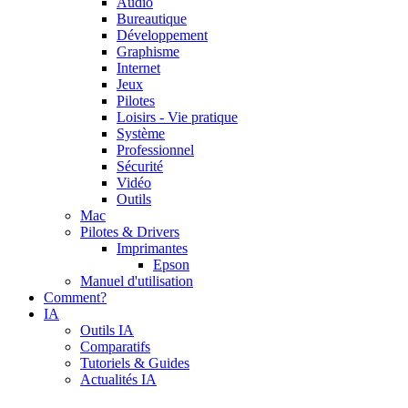
Audio
Bureautique
Développement
Graphisme
Internet
Jeux
Pilotes
Loisirs - Vie pratique
Système
Professionnel
Sécurité
Vidéo
Outils
Mac
Pilotes & Drivers
Imprimantes
Epson
Manuel d'utilisation
Comment?
IA
Outils IA
Comparatifs
Tutoriels & Guides
Actualités IA