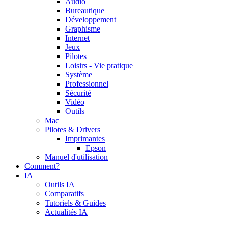
Audio
Bureautique
Développement
Graphisme
Internet
Jeux
Pilotes
Loisirs - Vie pratique
Système
Professionnel
Sécurité
Vidéo
Outils
Mac
Pilotes & Drivers
Imprimantes
Epson
Manuel d'utilisation
Comment?
IA
Outils IA
Comparatifs
Tutoriels & Guides
Actualités IA