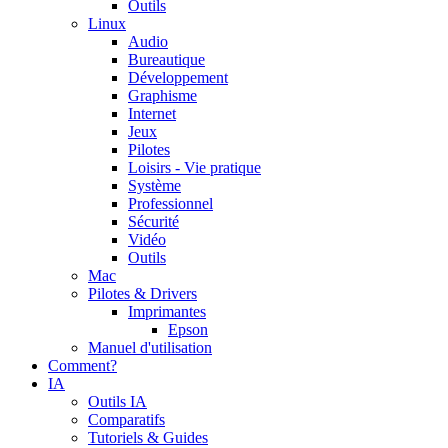
Outils
Linux
Audio
Bureautique
Développement
Graphisme
Internet
Jeux
Pilotes
Loisirs - Vie pratique
Système
Professionnel
Sécurité
Vidéo
Outils
Mac
Pilotes & Drivers
Imprimantes
Epson
Manuel d'utilisation
Comment?
IA
Outils IA
Comparatifs
Tutoriels & Guides