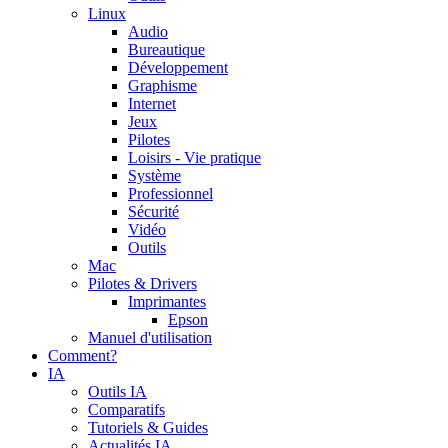
Linux
Audio
Bureautique
Développement
Graphisme
Internet
Jeux
Pilotes
Loisirs - Vie pratique
Système
Professionnel
Sécurité
Vidéo
Outils
Mac
Pilotes & Drivers
Imprimantes
Epson
Manuel d'utilisation
Comment?
IA
Outils IA
Comparatifs
Tutoriels & Guides
Actualités IA