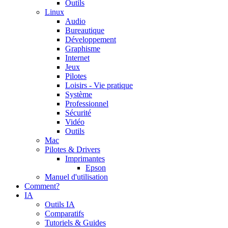
Outils
Linux
Audio
Bureautique
Développement
Graphisme
Internet
Jeux
Pilotes
Loisirs - Vie pratique
Système
Professionnel
Sécurité
Vidéo
Outils
Mac
Pilotes & Drivers
Imprimantes
Epson
Manuel d'utilisation
Comment?
IA
Outils IA
Comparatifs
Tutoriels & Guides