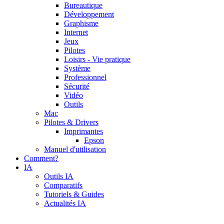
Bureautique
Développement
Graphisme
Internet
Jeux
Pilotes
Loisirs - Vie pratique
Système
Professionnel
Sécurité
Vidéo
Outils
Mac
Pilotes & Drivers
Imprimantes
Epson
Manuel d'utilisation
Comment?
IA
Outils IA
Comparatifs
Tutoriels & Guides
Actualités IA