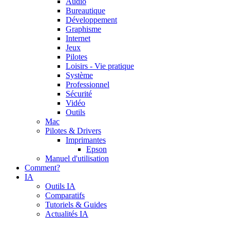
Audio
Bureautique
Développement
Graphisme
Internet
Jeux
Pilotes
Loisirs - Vie pratique
Système
Professionnel
Sécurité
Vidéo
Outils
Mac
Pilotes & Drivers
Imprimantes
Epson
Manuel d'utilisation
Comment?
IA
Outils IA
Comparatifs
Tutoriels & Guides
Actualités IA