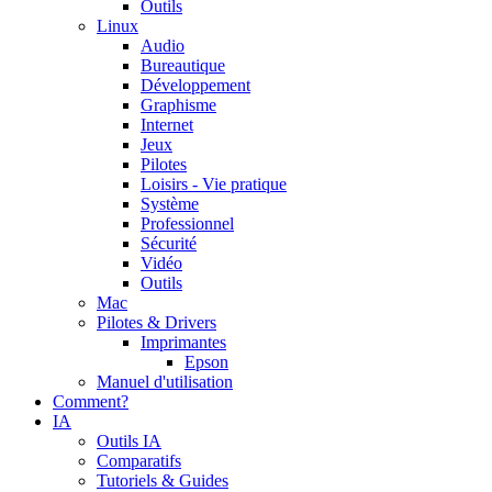
Outils
Linux
Audio
Bureautique
Développement
Graphisme
Internet
Jeux
Pilotes
Loisirs - Vie pratique
Système
Professionnel
Sécurité
Vidéo
Outils
Mac
Pilotes & Drivers
Imprimantes
Epson
Manuel d'utilisation
Comment?
IA
Outils IA
Comparatifs
Tutoriels & Guides