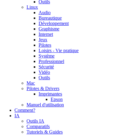
Outils
Linux
Audio
Bureautique
Développement
Graphisme
Internet
Jeux
Pilotes
Loisirs - Vie pratique
Système
Professionnel
Sécurité
Vidéo
Outils
Mac
Pilotes & Drivers
Imprimantes
Epson
Manuel d'utilisation
Comment?
IA
Outils IA
Comparatifs
Tutoriels & Guides