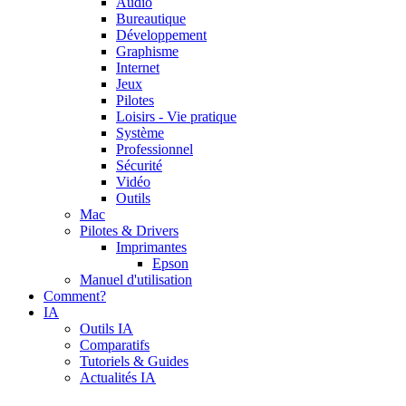
Audio
Bureautique
Développement
Graphisme
Internet
Jeux
Pilotes
Loisirs - Vie pratique
Système
Professionnel
Sécurité
Vidéo
Outils
Mac
Pilotes & Drivers
Imprimantes
Epson
Manuel d'utilisation
Comment?
IA
Outils IA
Comparatifs
Tutoriels & Guides
Actualités IA