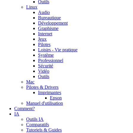
Outils
Linux
Audio
Bureautique
Développement
Graphisme
Internet
Jeux
Pilotes
Loisirs - Vie pratique
Système
Professionnel
Sécurité
Vidéo
Outils
Mac
Pilotes & Drivers
Imprimantes
Epson
Manuel d'utilisation
Comment?
IA
Outils IA
Comparatifs
Tutoriels & Guides