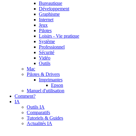
Bureautique
Développement
Graphisme
Internet
Jeux
Pilotes
Loisirs - Vie pratique
Système
Professionnel
Sécurité
Vidéo
Outils
Mac
Pilotes & Drivers
Imprimantes
Epson
Manuel d'utilisation
Comment?
IA
Outils IA
Comparatifs
Tutoriels & Guides
Actualités IA