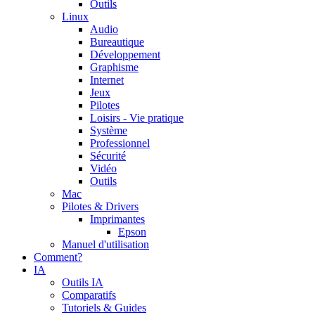
Outils
Linux
Audio
Bureautique
Développement
Graphisme
Internet
Jeux
Pilotes
Loisirs - Vie pratique
Système
Professionnel
Sécurité
Vidéo
Outils
Mac
Pilotes & Drivers
Imprimantes
Epson
Manuel d'utilisation
Comment?
IA
Outils IA
Comparatifs
Tutoriels & Guides