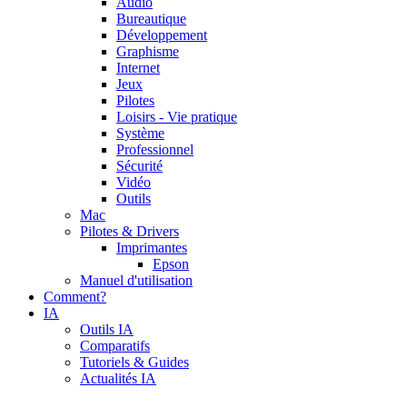
Audio
Bureautique
Développement
Graphisme
Internet
Jeux
Pilotes
Loisirs - Vie pratique
Système
Professionnel
Sécurité
Vidéo
Outils
Mac
Pilotes & Drivers
Imprimantes
Epson
Manuel d'utilisation
Comment?
IA
Outils IA
Comparatifs
Tutoriels & Guides
Actualités IA