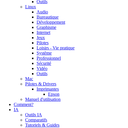
Outils
Linux
Audio
Bureautique
Développement
Graphisme
Internet
Jeux
Pilotes
Loisirs - Vie pratique
Système
Professionnel
Sécurité
Vidéo
Outils
Mac
Pilotes & Drivers
Imprimantes
Epson
Manuel d'utilisation
Comment?
IA
Outils IA
Comparatifs
Tutoriels & Guides