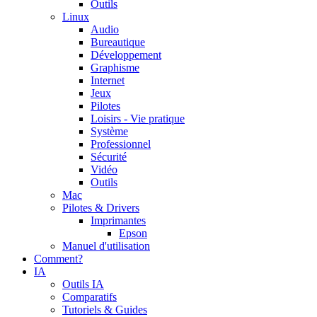
Outils
Linux
Audio
Bureautique
Développement
Graphisme
Internet
Jeux
Pilotes
Loisirs - Vie pratique
Système
Professionnel
Sécurité
Vidéo
Outils
Mac
Pilotes & Drivers
Imprimantes
Epson
Manuel d'utilisation
Comment?
IA
Outils IA
Comparatifs
Tutoriels & Guides