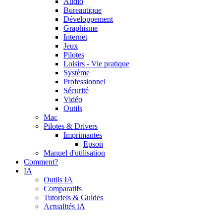
Audio
Bureautique
Développement
Graphisme
Internet
Jeux
Pilotes
Loisirs - Vie pratique
Système
Professionnel
Sécurité
Vidéo
Outils
Mac
Pilotes & Drivers
Imprimantes
Epson
Manuel d'utilisation
Comment?
IA
Outils IA
Comparatifs
Tutoriels & Guides
Actualités IA