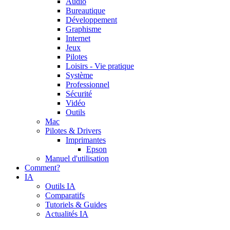
Audio
Bureautique
Développement
Graphisme
Internet
Jeux
Pilotes
Loisirs - Vie pratique
Système
Professionnel
Sécurité
Vidéo
Outils
Mac
Pilotes & Drivers
Imprimantes
Epson
Manuel d'utilisation
Comment?
IA
Outils IA
Comparatifs
Tutoriels & Guides
Actualités IA