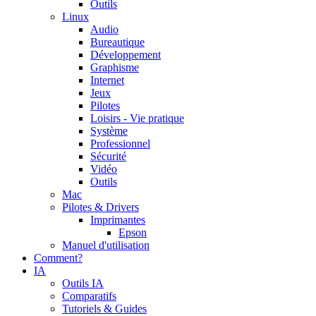
Outils
Linux
Audio
Bureautique
Développement
Graphisme
Internet
Jeux
Pilotes
Loisirs - Vie pratique
Système
Professionnel
Sécurité
Vidéo
Outils
Mac
Pilotes & Drivers
Imprimantes
Epson
Manuel d'utilisation
Comment?
IA
Outils IA
Comparatifs
Tutoriels & Guides