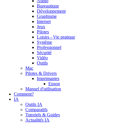
Audio
Bureautique
Développement
Graphisme
Internet
Jeux
Pilotes
Loisirs - Vie pratique
Système
Professionnel
Sécurité
Vidéo
Outils
Mac
Pilotes & Drivers
Imprimantes
Epson
Manuel d'utilisation
Comment?
IA
Outils IA
Comparatifs
Tutoriels & Guides
Actualités IA