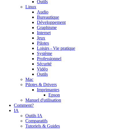
Outils
Linux
Audio
Bureautique
Développement
Graphisme
Internet
Jeux
Pilotes
Loisirs - Vie pratique
Système
Professionnel
Sécurité
Vidéo
Outils
Mac
Pilotes & Drivers
Imprimantes
Epson
Manuel d'utilisation
Comment?
IA
Outils IA
Comparatifs
Tutoriels & Guides