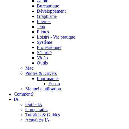
Audio
Bureautique
Développement
Graphisme
Internet
Jeux
Pilotes
Loisirs - Vie pratique
Système
Professionnel
Sécurité
Vidéo
Outils
Mac
Pilotes & Drivers
Imprimantes
Epson
Manuel d'utilisation
Comment?
IA
Outils IA
Comparatifs
Tutoriels & Guides
Actualités IA