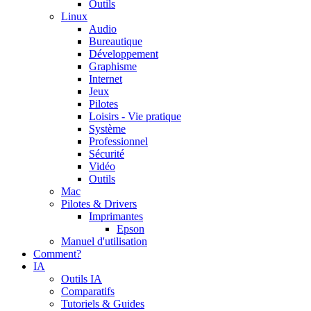
Outils
Linux
Audio
Bureautique
Développement
Graphisme
Internet
Jeux
Pilotes
Loisirs - Vie pratique
Système
Professionnel
Sécurité
Vidéo
Outils
Mac
Pilotes & Drivers
Imprimantes
Epson
Manuel d'utilisation
Comment?
IA
Outils IA
Comparatifs
Tutoriels & Guides