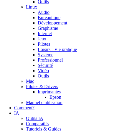
Outils
Linux
Audio
Bureautique
Développement
Graphisme
Internet
Jeux
Pilotes
Loisirs - Vie pratique
Système
Professionnel
Sécurité
Vidéo
Outils
Mac
Pilotes & Drivers
Imprimantes
Epson
Manuel d'utilisation
Comment?
IA
Outils IA
Comparatifs
Tutoriels & Guides