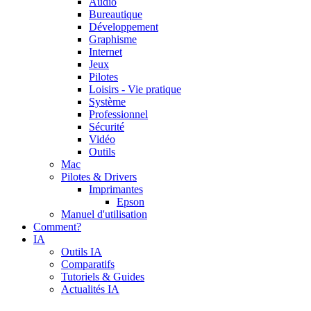
Audio
Bureautique
Développement
Graphisme
Internet
Jeux
Pilotes
Loisirs - Vie pratique
Système
Professionnel
Sécurité
Vidéo
Outils
Mac
Pilotes & Drivers
Imprimantes
Epson
Manuel d'utilisation
Comment?
IA
Outils IA
Comparatifs
Tutoriels & Guides
Actualités IA