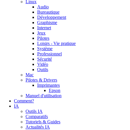
Linux
Audio
Bureautique
Développement
Graphisme
Internet
Jeux
Pilotes
Loisirs - Vie pratique
Système
Professionnel
Sécurité
Vidéo
Outils
Mac
Pilotes & Drivers
Imprimantes
Epson
Manuel d'utilisation
Comment?
IA
Outils IA
Comparatifs
Tutoriels & Guides
Actualités IA