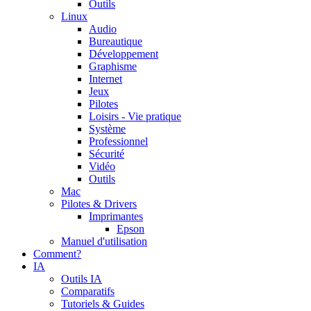
Outils
Linux
Audio
Bureautique
Développement
Graphisme
Internet
Jeux
Pilotes
Loisirs - Vie pratique
Système
Professionnel
Sécurité
Vidéo
Outils
Mac
Pilotes & Drivers
Imprimantes
Epson
Manuel d'utilisation
Comment?
IA
Outils IA
Comparatifs
Tutoriels & Guides