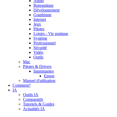
Audio
Bureautique
Développement
Graphisme
Internet
Jeux
Pilotes
Loisirs - Vie pratique
Système
Professionnel
Sécurité
Vidéo
Outils
Mac
Pilotes & Drivers
Imprimantes
Epson
Manuel d'utilisation
Comment?
IA
Outils IA
Comparatifs
Tutoriels & Guides
Actualités IA