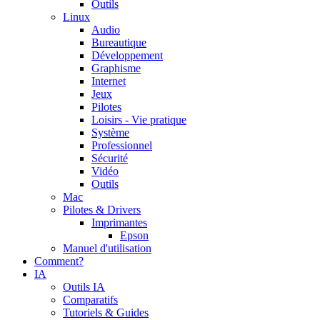
Outils
Linux
Audio
Bureautique
Développement
Graphisme
Internet
Jeux
Pilotes
Loisirs - Vie pratique
Système
Professionnel
Sécurité
Vidéo
Outils
Mac
Pilotes & Drivers
Imprimantes
Epson
Manuel d'utilisation
Comment?
IA
Outils IA
Comparatifs
Tutoriels & Guides