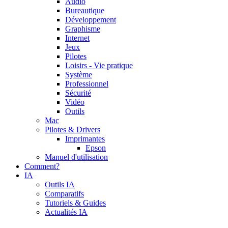
Audio
Bureautique
Développement
Graphisme
Internet
Jeux
Pilotes
Loisirs - Vie pratique
Système
Professionnel
Sécurité
Vidéo
Outils
Mac
Pilotes & Drivers
Imprimantes
Epson
Manuel d'utilisation
Comment?
IA
Outils IA
Comparatifs
Tutoriels & Guides
Actualités IA