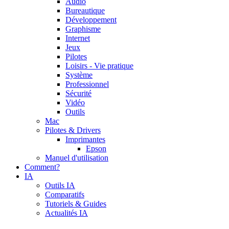
Audio
Bureautique
Développement
Graphisme
Internet
Jeux
Pilotes
Loisirs - Vie pratique
Système
Professionnel
Sécurité
Vidéo
Outils
Mac
Pilotes & Drivers
Imprimantes
Epson
Manuel d'utilisation
Comment?
IA
Outils IA
Comparatifs
Tutoriels & Guides
Actualités IA