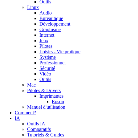
Outils
Linux
Audio
Bureautique
Développement
Graphisme
Internet
Jeux
Pilotes
Loisirs - Vie pratique
Système
Professionnel
Sécurité
Vidéo
Outils
Mac
Pilotes & Drivers
Imprimantes
Epson
Manuel d'utilisation
Comment?
IA
Outils IA
Comparatifs
Tutoriels & Guides