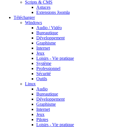
Scripts & CMS
Astuces
Extensions Joomla
Télécharger
Windows
Audio / Vidéo
Bureautique
Développement
Graphisme
Internet
Jeux
Loisirs - Vie pratique
Système
Professionnel
Sécurité
Outils
Linux
Audio
Bureautique
Développement
Graphisme
Internet
Jeux
Pilotes
Loisirs - Vie pratique