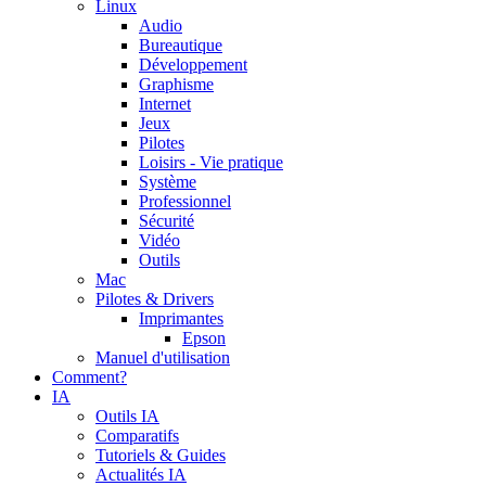
Linux
Audio
Bureautique
Développement
Graphisme
Internet
Jeux
Pilotes
Loisirs - Vie pratique
Système
Professionnel
Sécurité
Vidéo
Outils
Mac
Pilotes & Drivers
Imprimantes
Epson
Manuel d'utilisation
Comment?
IA
Outils IA
Comparatifs
Tutoriels & Guides
Actualités IA