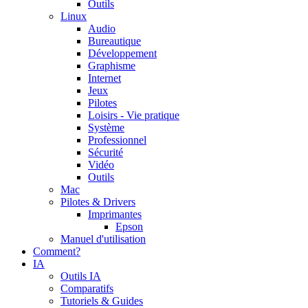
Outils
Linux
Audio
Bureautique
Développement
Graphisme
Internet
Jeux
Pilotes
Loisirs - Vie pratique
Système
Professionnel
Sécurité
Vidéo
Outils
Mac
Pilotes & Drivers
Imprimantes
Epson
Manuel d'utilisation
Comment?
IA
Outils IA
Comparatifs
Tutoriels & Guides