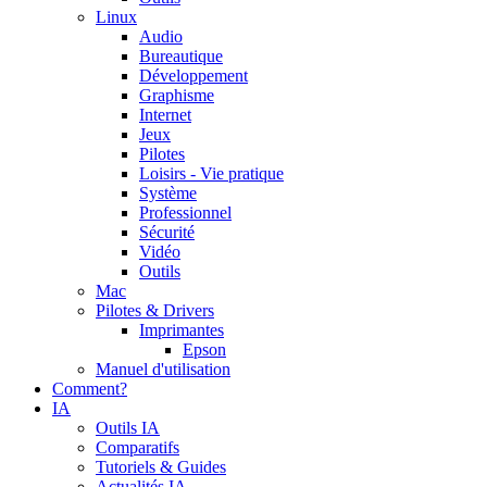
Linux
Audio
Bureautique
Développement
Graphisme
Internet
Jeux
Pilotes
Loisirs - Vie pratique
Système
Professionnel
Sécurité
Vidéo
Outils
Mac
Pilotes & Drivers
Imprimantes
Epson
Manuel d'utilisation
Comment?
IA
Outils IA
Comparatifs
Tutoriels & Guides
Actualités IA