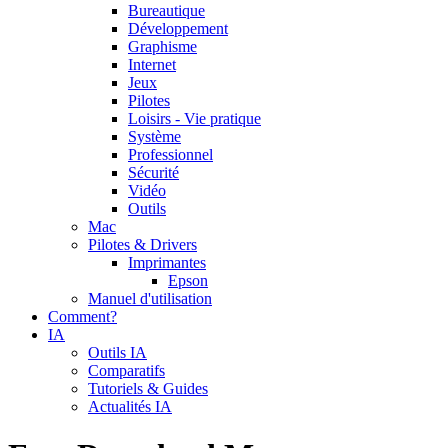
Bureautique
Développement
Graphisme
Internet
Jeux
Pilotes
Loisirs - Vie pratique
Système
Professionnel
Sécurité
Vidéo
Outils
Mac
Pilotes & Drivers
Imprimantes
Epson
Manuel d'utilisation
Comment?
IA
Outils IA
Comparatifs
Tutoriels & Guides
Actualités IA