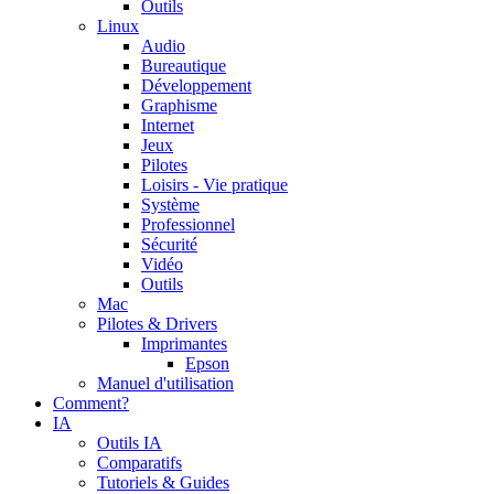
Outils
Linux
Audio
Bureautique
Développement
Graphisme
Internet
Jeux
Pilotes
Loisirs - Vie pratique
Système
Professionnel
Sécurité
Vidéo
Outils
Mac
Pilotes & Drivers
Imprimantes
Epson
Manuel d'utilisation
Comment?
IA
Outils IA
Comparatifs
Tutoriels & Guides