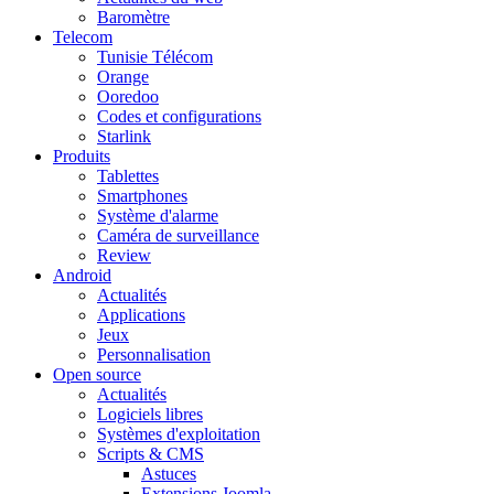
Baromètre
Telecom
Tunisie Télécom
Orange
Ooredoo
Codes et configurations
Starlink
Produits
Tablettes
Smartphones
Système d'alarme
Caméra de surveillance
Review
Android
Actualités
Applications
Jeux
Personnalisation
Open source
Actualités
Logiciels libres
Systèmes d'exploitation
Scripts & CMS
Astuces
Extensions Joomla