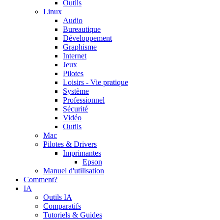
Outils
Linux
Audio
Bureautique
Développement
Graphisme
Internet
Jeux
Pilotes
Loisirs - Vie pratique
Système
Professionnel
Sécurité
Vidéo
Outils
Mac
Pilotes & Drivers
Imprimantes
Epson
Manuel d'utilisation
Comment?
IA
Outils IA
Comparatifs
Tutoriels & Guides