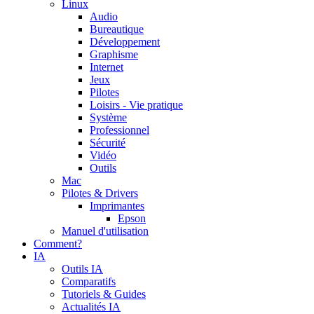
Linux
Audio
Bureautique
Développement
Graphisme
Internet
Jeux
Pilotes
Loisirs - Vie pratique
Système
Professionnel
Sécurité
Vidéo
Outils
Mac
Pilotes & Drivers
Imprimantes
Epson
Manuel d'utilisation
Comment?
IA
Outils IA
Comparatifs
Tutoriels & Guides
Actualités IA