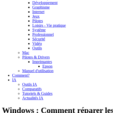
Développement
Graphisme
Internet
Jeux
Pilotes
Loisirs - Vie pratique
Système
Professionnel
Sécurité
Vidéo
Outils
Mac
Pilotes & Drivers
Imprimantes
Epson
Manuel d'utilisation
Comment?
IA
Outils IA
Comparatifs
Tutoriels & Guides
Actualités IA
Windows : Comment réparer les 